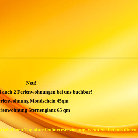
Neu!
nd auch 2 Ferienwohnungen bei uns buchbar!
erienwohnung Mondschein 45qm
rienwohnung Sternenglanz 65 qm
n beliebigen Tag ohne Onlinereservierung, wenn Sie bei uns übern