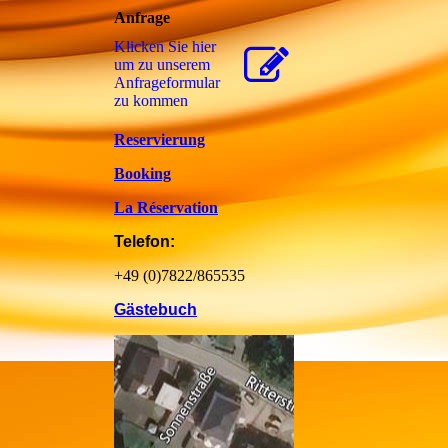
Anfrage
Klicken Sie hier
um zu unserem
Anfrageformular
zu kommen
Reservierung
Booking
La Réservation
Telefon:
+49 (0)7822/865535
Gästebuch