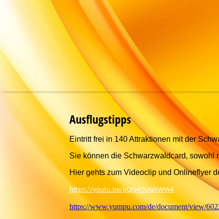
Ausflugstipps
Eintritt frei in 140 Attraktionen mit der Sc
Sie können die Schwarzwaldcard
, sowohl 
Hier gehts zum Videoclip und Onlineflyer 
https://youtu.be/pQG4OUqXWW4
https://www.yumpu.com/de/document/view/6022