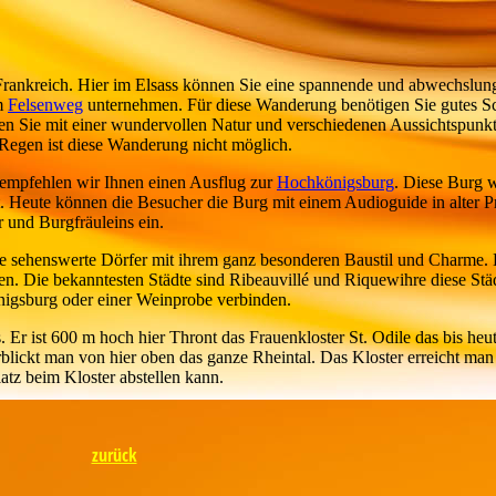
rankreich. Hier im Elsass können Sie eine spannende und abwechslun
em
Felsenweg
unternehmen. Für diese Wanderung benötigen Sie gutes 
en Sie mit einer wundervollen Natur und verschiedenen Aussichtspunk
 Regen ist diese Wanderung nicht möglich.
en empfehlen wir Ihnen einen Ausflug zur
Hochkönigsburg
. Diese Burg 
rt. Heute können die Besucher die Burg mit einem Audioguide in alter P
r und Burgfräuleins ein.
iele sehenswerte Dörfer mit ihrem ganz besonderen Baustil und Charme.
n. Die bekanntesten Städte sind Ribeauvillé und Riquewihre diese Stä
igsburg oder einer Weinprobe verbinden.
. Er ist 600 m hoch hier Thront das Frauenkloster St. Odile das bis heu
berblickt man von hier oben das ganze Rheintal. Das Kloster erreicht m
tz beim Kloster abstellen kann.
zurück