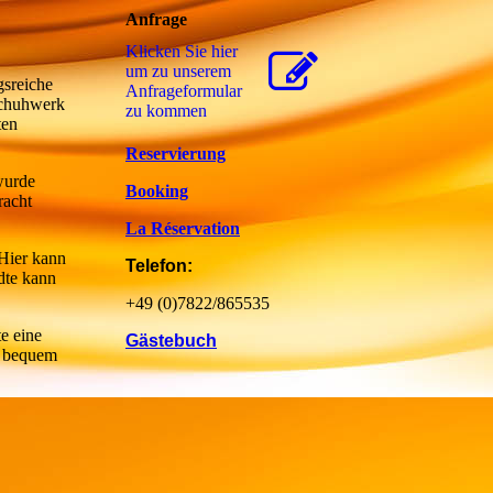
Anfrage
Klicken Sie hier
um zu unserem
gsreiche
Anfrageformular
Schuhwerk
zu kommen
ten
Reservierung
wurde
Booking
racht
La Réservation
 Hier kann
Telefon:
dte kann
+49 (0)7822/865535
te eine
Gästebuch
an bequem