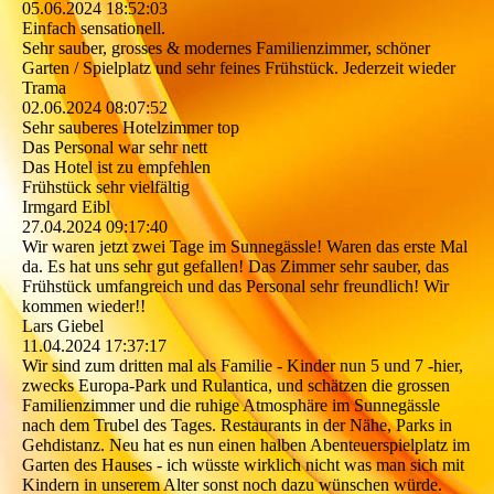
05.06.2024
18:52:03
Einfach sensationell.
Sehr sauber, grosses & modernes Familienzimmer, schöner
Garten / Spielplatz und sehr feines Frühstück. Jederzeit wieder
Trama
02.06.2024
08:07:52
Sehr sauberes Hotelzimmer top
Das Personal war sehr nett
Das Hotel ist zu empfehlen
Frühstück sehr vielfältig
Irmgard Eibl
27.04.2024
09:17:40
Wir waren jetzt zwei Tage im Sunnegässle! Waren das erste Mal
da. Es hat uns sehr gut gefallen! Das Zimmer sehr sauber, das
Frühstück umfangreich und das Personal sehr freundlich! Wir
kommen wieder!!
Lars Giebel
11.04.2024
17:37:17
Wir sind zum dritten mal als Familie - Kinder nun 5 und 7 -hier,
zwecks Europa-Park und Rulantica, und schätzen die grossen
Familienzimmer und die ruhige Atmosphäre im Sunnegässle
nach dem Trubel des Tages. Restaurants in der Nähe, Parks in
Gehdistanz. Neu hat es nun einen halben Abenteuerspielplatz im
Garten des Hauses - ich wüsste wirklich nicht was man sich mit
Kindern in unserem Alter sonst noch dazu wünschen würde.