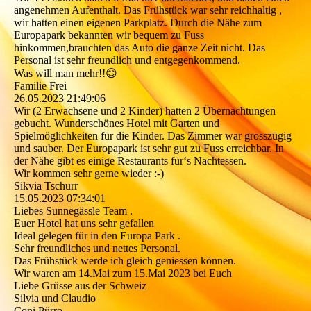
angenehmen Aufenthalt. Das Frühstück war sehr reichhaltig ,
wir hatten einen eigenen Parkplatz. Durch die Nähe zum
Europapark bekannten wir bequem zu Fuss
hinkommen,brauchten das Auto die ganze Zeit nicht. Das
Personal ist sehr freundlich und entgegenkommend.
Was will man mehr!!😊
Familie Frei
26.05.2023
21:49:06
Wir (2 Erwachsene und 2 Kinder) hatten 2 Übernachtungen
gebucht. Wunderschönes Hotel mit Garten und
Spielmöglichkeiten für die Kinder. Das Zimmer war grosszügig
und sauber. Der Europapark ist sehr gut zu Fuss erreichbar. In
der Nähe gibt es einige Restaurants für‘s Nachtessen.
Wir kommen sehr gerne wieder :-)
Sikvia Tschurr
15.05.2023
07:34:01
Liebes Sunnegässle Team .
Euer Hotel hat uns sehr gefallen
Ideal gelegen für in den Europa Park .
Sehr freundliches und nettes Personal.
Das Frühstück werde ich gleich geniessen können.
Wir waren am 14.Mai zum 15.Mai 2023 bei Euch
Liebe Grüsse aus der Schweiz
Silvia und Claudio
Coni Pürro