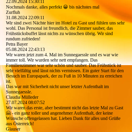
22.09.2024
15:30:11
Nochmals danke, alles perfekt 😀 bis nächstes mal
Zurfluh
31.08.2024
22:09:11
Wir sind zwei Nächte hier im Hotel zu Gast und fühlen uns sehr
wohl. Das Personal ist freundlich, die Zimmer sauber, das
Frühstücksbuffet lässt nichts zu wünschen übrig. Wir sind
rundum zufrieden!
Petra Bayer
05.08.2024
22:43:13
Wir waren jetzt zum 4. Mal im Sunnegaessle und es war wie
immer toll. Wir wurden sehr nett empfangen. Das
Familienzimmer war sehr schön und sauber. Das Frühstück ist
sehr vielfältig und lässt nichts vermissen. Ein guter Start für den
Besuch im Europapark, der zu Fuß in 10 Minuten zu erreichen
ist.
Das war mit Sicherheit nicht unser letzter Aufenthalt im
Sunnegaessle.
Claudia Mülleder
27.07.2024
08:07:52
Wir waren das erste, aber bestimmt nicht das letzte Mal zu Gast
🤗 - ein ganz toller und angenehmer Aufenthalt, der keine
Wünsche offengelassen hat. Lieben Dank für alles und Grüße
aus Österreich!
Glauser