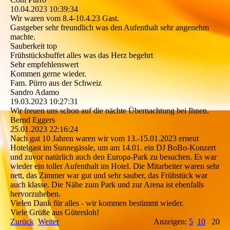
10.04.2023
10:39:34
Wir waren vom 8.4-10.4.23 Gast.
Gastgeber sehr freundlich was den Aufenthalt sehr angenehm
machte.
Sauberkeit top
Frühstücksbuffet alles was das Herz begehrt
Sehr empfehlenswert
Kommen gerne wieder.
Fam. Pürro aus der Schweiz
Sandro Adamo
19.03.2023
10:27:31
Wir freuen uns schon auf die nächte Übernachtung bei Ihnen.
Bernd Eggers
25.01.2023
22:16:24
Nach gut 10 Jahren waren wir vom 13.-15.01.2023 erneut
Hotelgast im Sunnegässle, um am 14.01. ein DJ BoBo-Konzert
und zuvor natürlich auch den Europa-Park zu besuchen. Es war
wieder ein toller Aufenthalt im Hotel. Die Mitarbeiter waren sehr
nett, das Zimmer war gut und sehr sauber, das Frühstück war
auch klasse. Die Nähe zum Park und zur Arena ist ebenfalls
hervorzuheben.
Vielen Dank für alles - wir kommen bestimmt wieder.
Viele Grüße aus Gütersloh!
Zurück
Weiter
Anzeigen:
5
10
20