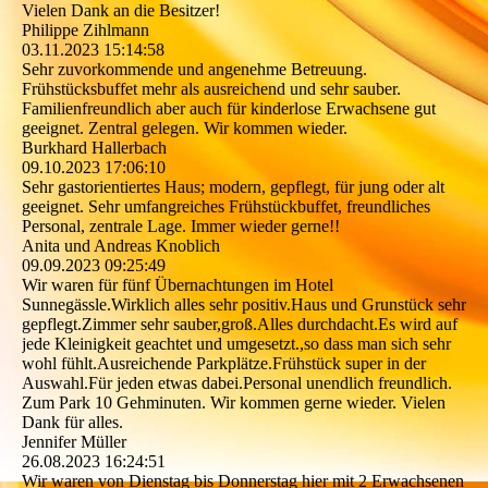
Vielen Dank an die Besitzer!
Philippe Zihlmann
03.11.2023
15:14:58
Sehr zuvorkommende und angenehme Betreuung.
Frühstücksbuffet mehr als ausreichend und sehr sauber.
Familienfreundlich aber auch für kinderlose Erwachsene gut
geeignet. Zentral gelegen. Wir kommen wieder.
Burkhard Hallerbach
09.10.2023
17:06:10
Sehr gastorientiertes Haus; modern, gepflegt, für jung oder alt
geeignet. Sehr umfangreiches Frühstückbuffet, freundliches
Personal, zentrale Lage. Immer wieder gerne!!
Anita und Andreas Knoblich
09.09.2023
09:25:49
Wir waren für fünf Übernachtungen im Hotel
Sunnegässle.Wirklich alles sehr positiv.Haus und Grunstück sehr
gepflegt.Zimmer sehr sauber,groß.Alles durchdacht.Es wird auf
jede Kleinigkeit geachtet und umgesetzt.,so dass man sich sehr
wohl fühlt.Ausreichende Parkplätze.Frühstück super in der
Auswahl.Für jeden etwas dabei.Personal unendlich freundlich.
Zum Park 10 Gehminuten. Wir kommen gerne wieder. Vielen
Dank für alles.
Jennifer Müller
26.08.2023
16:24:51
Wir waren von Dienstag bis Donnerstag hier mit 2 Erwachsenen