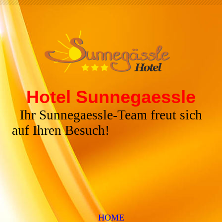
Hotel Sunnegaessle
Ihr Sunnegaessle-Team freut sich
auf Ihren Besuch!
HOME