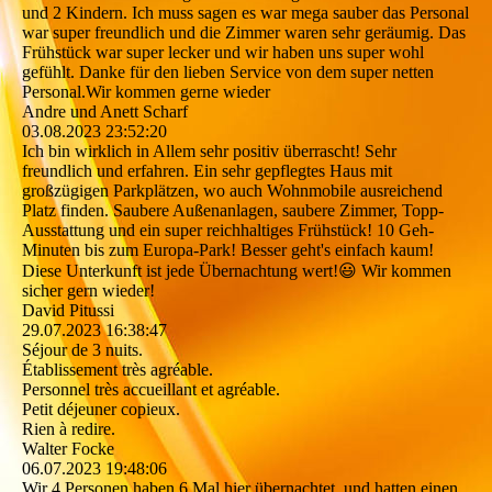
und 2 Kindern. Ich muss sagen es war mega sauber das Personal
war super freundlich und die Zimmer waren sehr geräumig. Das
Frühstück war super lecker und wir haben uns super wohl
gefühlt. Danke für den lieben Service von dem super netten
Personal.Wir kommen gerne wieder
Andre und Anett Scharf
03.08.2023
23:52:20
Ich bin wirklich in Allem sehr positiv überrascht! Sehr
freundlich und erfahren. Ein sehr gepflegtes Haus mit
großzügigen Parkplätzen, wo auch Wohnmobile ausreichend
Platz finden. Saubere Außenanlagen, saubere Zimmer, Topp-
Ausstattung und ein super reichhaltiges Frühstück! 10 Geh-
Minuten bis zum Europa-Park! Besser geht's einfach kaum!
Diese Unterkunft ist jede Übernachtung wert!😃 Wir kommen
sicher gern wieder!
David Pitussi
29.07.2023
16:38:47
Séjour de 3 nuits.
Établissement très agréable.
Personnel très accueillant et agréable.
Petit déjeuner copieux.
Rien à redire.
Walter Focke
06.07.2023
19:48:06
Wir 4 Personen haben 6 Mal hier übernachtet, und hatten einen